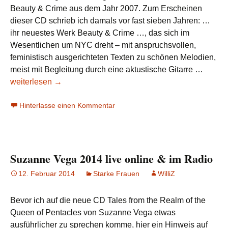
Beauty & Crime aus dem Jahr 2007. Zum Erscheinen
dieser CD schrieb ich damals vor fast sieben Jahren: …
ihr neuestes Werk Beauty & Crime …, das sich im
Wesentlichen um NYC dreht – mit anspruchsvollen,
feministisch ausgerichteten Texten zu schönen Melodien,
Suzan
meist mit Begleitung durch eine aktustische Gitarre …
Vega:
weiterlesen
→
Tales
Hinterlasse einen Kommentar
From
the
Realm
of
Suzanne Vega 2014 live online & im Radio
the
Queen
12. Februar 2014
Starke Frauen
WilliZ
of
Pentac
Bevor ich auf die neue CD Tales from the Realm of the
(2014)
Queen of Pentacles von Suzanne Vega etwas
ausführlicher zu sprechen komme, hier ein Hinweis auf