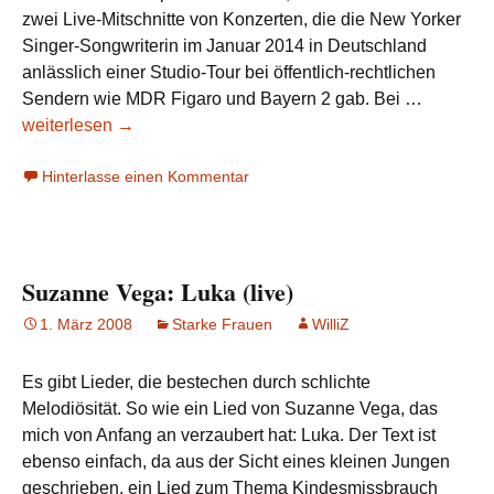
zwei Live-Mitschnitte von Konzerten, die die New Yorker
Singer-Songwriterin im Januar 2014 in Deutschland
anlässlich einer Studio-Tour bei öffentlich-rechtlichen
Suzanne
Sendern wie MDR Figaro und Bayern 2 gab. Bei …
Vega
weiterlesen
→
2014
Hinterlasse einen Kommentar
live
online
&
im
Suzanne Vega: Luka (live)
Radio
1. März 2008
Starke Frauen
WilliZ
Es gibt Lieder, die bestechen durch schlichte
Melodiösität. So wie ein Lied von Suzanne Vega, das
mich von Anfang an verzaubert hat: Luka. Der Text ist
ebenso einfach, da aus der Sicht eines kleinen Jungen
geschrieben, ein Lied zum Thema Kindesmissbrauch