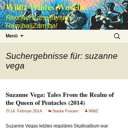
Williz Wildes Wuseln
Rent|ners re|ni|ten|tes
Ram|ba||Zam|ba!
Zum
Suche
Menü
Inhalt
nach:
springen
Suchergebnisse für: suzanne
vega
Suzanne Vega: Tales From the Realm of
the Queen of Pentacles (2014)
14. Februar 2014
Starke Frauen
WilliZ
Suzanne Vegas letztes reguläres Studioalbum war