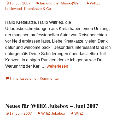
16. Juli 2007
Ian und die (Musik-)Welt
WilliZ,
Lockwood, Kretakatze & Co.
Hallo Kretakatze, Hallo Wilfried, die
Urlaubsbeschreibungen aus Kreta haben einen Umfang,
der manchen professionellen Autor von Reiseberichten
vor Neid erblassen lässt. Liebe Kretakatze, vielen Dank
dafür und welcome back ! Besonders interessant fand ich
naturgemäß Deine Schilderungen über das Jethro Tull –
Konzert. In einigen Punkten denke ich genau wie Du:
Was
Warum tritt der Kerl …
weiterlesen
→
ist
Hinterlasse einen Kommentar
bloß
mit
Ian
los?
Neues für WilliZ Jukebox – Juni 2007
Teil
79:
17. Juni 2007
WilliZ Jukebox
WilliZ
Al,