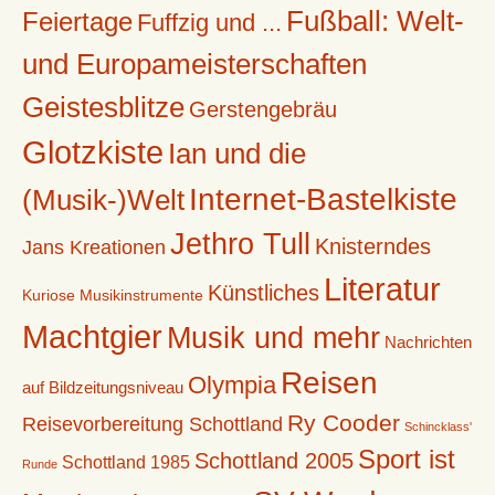
Fußball: Welt-
Feiertage
Fuffzig und ...
und Europameisterschaften
Geistesblitze
Gerstengebräu
Glotzkiste
Ian und die
Internet-Bastelkiste
(Musik-)Welt
Jethro Tull
Knisterndes
Jans Kreationen
Literatur
Künstliches
Kuriose Musikinstrumente
Machtgier
Musik und mehr
Nachrichten
Reisen
Olympia
auf Bildzeitungsniveau
Ry Cooder
Reisevorbereitung Schottland
Schincklass'
Sport ist
Schottland 2005
Schottland 1985
Runde