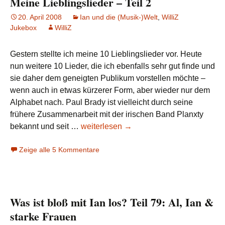
Meine Lieblingslieder – Teil 2
20. April 2008
Ian und die (Musik-)Welt
,
WilliZ
Jukebox
WilliZ
Gestern stellte ich meine 10 Lieblingslieder vor. Heute
nun weitere 10 Lieder, die ich ebenfalls sehr gut finde und
sie daher dem geneigten Publikum vorstellen möchte –
wenn auch in etwas kürzerer Form, aber wieder nur dem
Alphabet nach. Paul Brady ist vielleicht durch seine
frühere Zusammenarbeit mit der irischen Band Planxty
Meine
bekannt und seit …
weiterlesen
→
Lieblingslieder
Zeige alle 5 Kommentare
–
Teil
2
Was ist bloß mit Ian los? Teil 79: Al, Ian &
starke Frauen