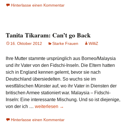
Hinterlasse einen Kommentar
Lesen
Tanita Tikaram: Can’t go Back
16. Oktober 2012
Starke Frauen
WilliZ
Ihre Mutter stammte ursprünglich aus Borneo/Malaysia
und ihr Vater von den Fidschi-Inseln. Die Eltern hatten
sich in England kennen gelernt, bevor sie nach
Deutschland übersiedelten. So wuchs sie im
westfälischen Münster auf, wo ihr Vater in Diensten der
britischen Armee stationiert war. Malaysia – Fidschi-
Inseln: Eine interessante Mischung. Und so ist diejenige,
Tanita
von der ich …
weiterlesen
→
Tikaram:
Hinterlasse einen Kommentar
Can’t
go