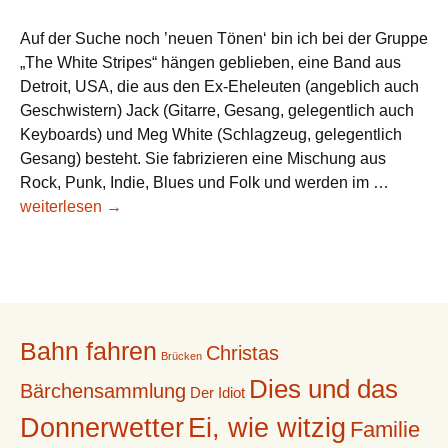
Ian
Auf der Suche noch ’neuen Tönen‘ bin ich bei der Gruppe
&
„The White Stripes“ hängen geblieben, eine Band aus
starke
Detroit, USA, die aus den Ex-Eheleuten (angeblich auch
Frauen
Geschwistern) Jack (Gitarre, Gesang, gelegentlich auch
Keyboards) und Meg White (Schlagzeug, gelegentlich
Gesang) besteht. Sie fabrizieren eine Mischung aus
Neues
Rock, Punk, Indie, Blues und Folk und werden im …
für
weiterlesen
→
WilliZ
Jukebox
–
Juni
2007
Bahn fahren
Christas
Brücken
Dies und das
Bärchensammlung
Der Idiot
Donnerwetter
Ei, wie witzig
Familie