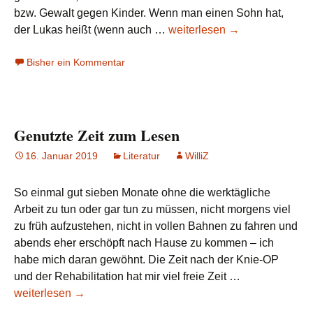
bzw. Gewalt gegen Kinder. Wenn man einen Sohn hat,
Suzanne
der Lukas heißt (wenn auch …
weiterlesen
→
Vega:
Bisher ein Kommentar
Luka
(live)
Genutzte Zeit zum Lesen
16. Januar 2019
Literatur
WilliZ
So einmal gut sieben Monate ohne die werktägliche
Arbeit zu tun oder gar tun zu müssen, nicht morgens viel
zu früh aufzustehen, nicht in vollen Bahnen zu fahren und
abends eher erschöpft nach Hause zu kommen – ich
habe mich daran gewöhnt. Die Zeit nach der Knie-OP
Genutzte
und der Rehabilitation hat mir viel freie Zeit …
Zeit
weiterlesen
→
zum