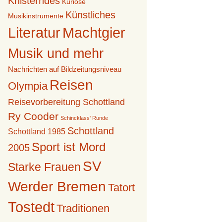
Knisterndes
Kuriose
Künstliches
Musikinstrumente
Literatur
Machtgier
Musik und mehr
Nachrichten auf Bildzeitungsniveau
Reisen
Olympia
Reisevorbereitung Schottland
Ry Cooder
Schincklass' Runde
Schottland
Schottland 1985
Sport ist Mord
2005
SV
Starke Frauen
Werder Bremen
Tatort
Tostedt
Traditionen