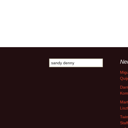
Ne
Suche
nach:
Migu
Quij
Dant
Kom
Mart
Lisz
Twin
Staf