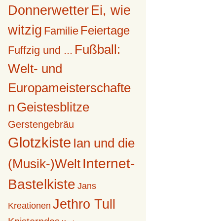
Donnerwetter
Ei, wie
witzig
Feiertage
Familie
Fußball:
Fuffzig und ...
Welt- und
Europameisterschafte
n
Geistesblitze
Gerstengebräu
Glotzkiste
Ian und die
Internet-
(Musik-)Welt
Bastelkiste
Jans
Jethro Tull
Kreationen