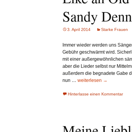
Sandy Denn
3. April 2014
Starke Frauen
Immer wieder werden uns Sänger
Gebühr geschwärmt wird. Sicherli
mit einer außergewöhnlichen sän
aber die Lieder selbst nur Mittel
außerdem die begnadete Gabe der
Like
nun …
weiterlesen
→
an
Hinterlasse einen Kommentar
Old
Fashioned
Waltz:
Sandy
Denny
Meine Liebli