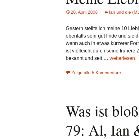
20. April 2008
Ian und die (Mu
Gestern stellte ich meine 10 Liebl
ebenfalls sehr gut finde und sie
wenn auch in etwas kürzerer For
ist vielleicht durch seine früher
Meine
bekannt und seit …
weiterlesen
Lieblingslied
Zeige alle 5 Kommentare
–
Teil
2
Was ist bloß
79: Al, Ian 