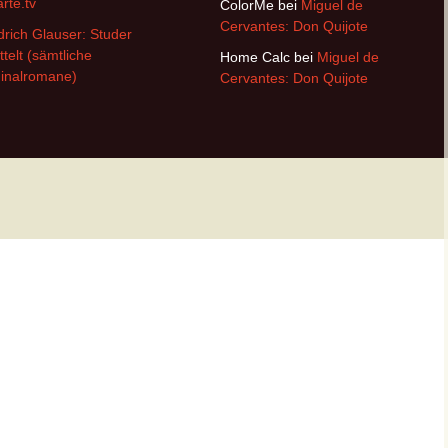
arte.tv
ColorMe
bei
Miguel de
Cervantes: Don Quijote
drich Glauser: Studer
ttelt (sämtliche
Home Calc
bei
Miguel de
inalromane)
Cervantes: Don Quijote