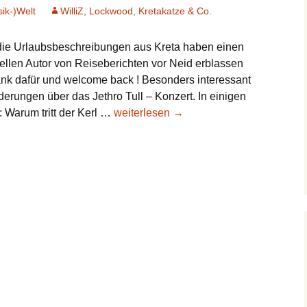
sik-)Welt
WilliZ, Lockwood, Kretakatze & Co.
, die Urlaubsbeschreibungen aus Kreta haben einen
llen Autor von Reiseberichten vor Neid erblassen
Dank dafür und welcome back ! Besonders interessant
erungen über das Jethro Tull – Konzert. In einigen
Was
 Warum tritt der Kerl …
weiterlesen
→
ist
bloß
mit
Ian
los?
Teil
79:
Al,
Ian
&
starke