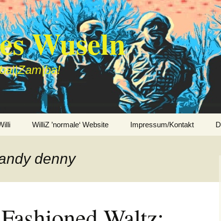
des Wuseln
|ba||Zam|ba!
lli
WilliZ ’normale‘ Website
Impressum/Kontakt
D
sandy denny
 Fashioned Waltz: