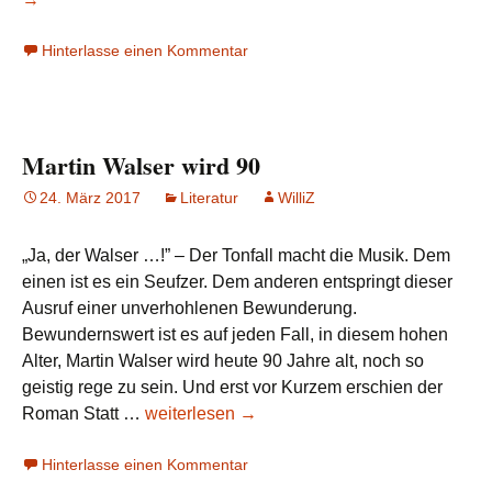
Statt
Hinterlasse einen Kommentar
etwas
oder
Der
letzte
Martin Walser wird 90
Rank
24. März 2017
Literatur
WilliZ
„Ja, der Walser …!” – Der Tonfall macht die Musik. Dem
einen ist es ein Seufzer. Dem anderen entspringt dieser
Ausruf einer unverhohlenen Bewunderung.
Bewundernswert ist es auf jeden Fall, in diesem hohen
Alter, Martin Walser wird heute 90 Jahre alt, noch so
geistig rege zu sein. Und erst vor Kurzem erschien der
Martin
Roman Statt …
weiterlesen
→
Walser
Hinterlasse einen Kommentar
wird
90