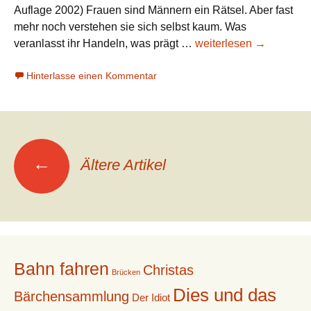
Auflage 2002) Frauen sind Männern ein Rätsel. Aber fast
mehr noch verstehen sie sich selbst kaum. Was
Martin
veranlasst ihr Handeln, was prägt …
weiterlesen
→
Walser:
Hinterlasse einen Kommentar
Jagd
(1988)
Beitrags-
←
Ältere Artikel
Navigation
Bahn fahren
Christas
Brücken
Dies und das
Bärchensammlung
Der Idiot