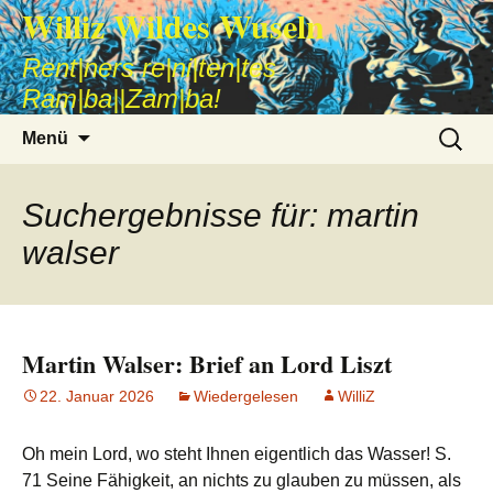
Williz Wildes Wuseln
Rent|ners re|ni|ten|tes
Ram|ba||Zam|ba!
Zum
Suche
Menü
Inhalt
nach:
springen
Suchergebnisse für: martin
walser
Martin Walser: Brief an Lord Liszt
22. Januar 2026
Wiedergelesen
WilliZ
Oh mein Lord, wo steht Ihnen eigentlich das Wasser! S.
71 Seine Fähigkeit, an nichts zu glauben zu müssen, als