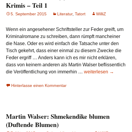
Krimis
Krimis – Teil 1
–
5. September 2015
Literatur
,
Tatort
WilliZ
Teil
2
Wenn ein angesehener Schriftsteller zur Feder greift, um
Kriminalromane zu schreiben, dann rümpft mancheiner
die Nase. Oder es wird einfach die Tatsache unter den
Tisch gekehrt, dass einer einmal zu diesem Zwecke die
Feder ergriff … Anders kann ich es mir nicht erklären,
dass von keinem anderen als Martin Walser beflissentlich
Zu
die Veröffentlichung von immerhin …
weiterlesen
→
Martin
Hinterlasse einen Kommentar
Walser
(5):
Walser
und
Martin Walser: Shmekendike blumen
die
Krimis
(Duftende Blumen)
–