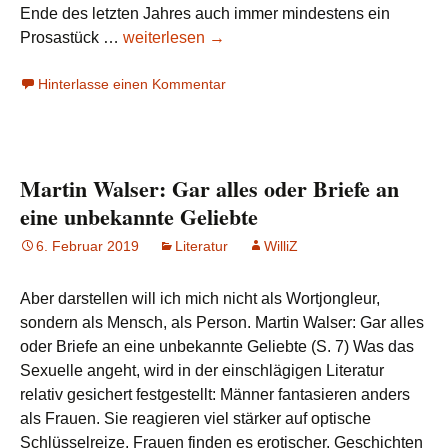
Ende des letzten Jahres auch immer mindestens ein
Martin
Prosastück …
weiterlesen
→
Walser:
Hinterlasse einen Kommentar
Das
Alterswerk
Martin Walser: Gar alles oder Briefe an
eine unbekannte Geliebte
6. Februar 2019
Literatur
WilliZ
Aber darstellen will ich mich nicht als Wortjongleur,
sondern als Mensch, als Person. Martin Walser: Gar alles
oder Briefe an eine unbekannte Geliebte (S. 7) Was das
Sexuelle angeht, wird in der einschlägigen Literatur
relativ gesichert festgestellt: Männer fantasieren anders
als Frauen. Sie reagieren viel stärker auf optische
Schlüsselreize. Frauen finden es erotischer, Geschichten