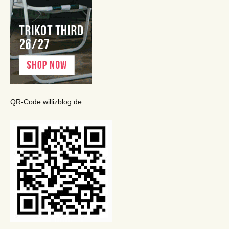
QR-Code willizblog.de