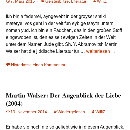
7. März 2015
Geistesblitze
,
Literatur
WilliZ
Teil
1
Ikh bin a fedemel, ayngevebt in der groyser shtikl
materye, vos geht in der velt fun eybige tsaytn untern
nomen yud. Ich bin ein Fädchen, das in den großen Stoff
eingewoben ist, den es seit ewigen Zeiten in der Welt
unter dem Namen Jude gibt. Sh. Y. Abramovitsh Martin
Martin
Walser hat die jiddische Literatur für …
weiterlesen
→
Walser:
Hinterlasse einen Kommentar
Shmekendike
blumen
(Duftende
Blumen)
Martin Walser: Der Augenblick der Liebe
(2004)
13. November 2014
Wiedergelesen
WilliZ
Er habe sie noch nie so geliebt wie in diesem Augenblick,