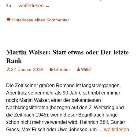
Martin
zu …
weiterlesen
→
Walser:
Hinterlasse einen Kommentar
Gar
alles
oder
Briefe
Martin Walser: Statt etwas oder Der letzte
an
eine
Rank
unbekannte
22. Januar 2019
Literatur
WilliZ
Geliebte
Die Zeit seiner großen Romane ist längst vergangen.
Aber trotz seiner mehr als 90 Jahre schreibt er immer
noch: Martin Walser, einer der bekanntesten
Nachkriegsliteraten (bezogen auf den 2. Weltkrieg und
die Zeit nach 1945), wenn dieser Begriff auch lange
schon nicht mehr verwendet wird. Heinrich Böll, Günter
Martin
Grass, Max Frisch oder Uwe Johnson, um …
weiterlesen
Walser:
→