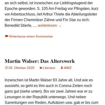
an sich selbst, ist inzwischen zur Lieblingstugend der
Epoche geworden. S. 105 Am Freitag vor Pfingsten, kurz
vor Arbeitsschluss, rief Arthur Thiele die Abteilungsleiter
der Firmen Chemnitzer Zähne und Fin Star zu sich:
Martin
Benedikt Stierle, …
weiterlesen
→
Walser:
Hinterlasse einen Kommentar
Brief
an
Lord
Liszt
Martin Walser: Das Alterswerk
28. Oktober 2020
Literatur
WilliZ
Inzwischen ist Martin Walser 93 Jahre alt. Und wie es
aussieht, so geht es ihm auch in Corona-Zeiten noch
ganz gut (siehe unten). Bis vor zwei Jahren war er zu
Lesungen in der Republik unterwegs. Und neben
Sammlungen von Reden, Aufsätzen usw. gab er bis zum