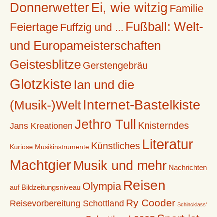
Donnerwetter
Ei, wie witzig
Familie
Fußball: Welt-
Feiertage
Fuffzig und ...
und Europameisterschaften
Geistesblitze
Gerstengebräu
Glotzkiste
Ian und die
Internet-Bastelkiste
(Musik-)Welt
Jethro Tull
Knisterndes
Jans Kreationen
Literatur
Künstliches
Kuriose Musikinstrumente
Machtgier
Musik und mehr
Nachrichten
Reisen
Olympia
auf Bildzeitungsniveau
Ry Cooder
Reisevorbereitung Schottland
Schincklass'