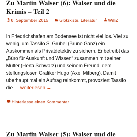
Zu Martin Walser (6): Walser und die
Krimis – Teil 2
8. September 2015
Glotzkiste
,
Literatur
WilliZ
In Friedrichshafen am Bodensee ist nicht viel los. Viel zu
wenig, um Tassilo S. Grübel (Bruno Ganz) ein
Auskommen als Privatdetektiv zu sichern. Er betreibt das
„Büro für Auskunft und Wissen“ zusammen mit seiner
Mutter (Herta Schwarz) und seinem Freund, dem
stellungslosen Grafiker Hugo (Axel Milberg). Damit
überhaupt mal ein Auftrag reinkommt, provoziert Tassilo
Zu
die …
weiterlesen
→
Martin
Hinterlasse einen Kommentar
Walser
(6):
Walser
und
Zu Martin Walser (5): Walser und die
die