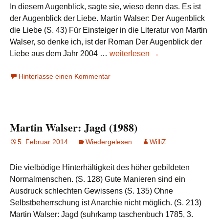
In diesem Augenblick, sagte sie, wieso denn das. Es ist
der Augenblick der Liebe. Martin Walser: Der Augenblick
die Liebe (S. 43) Für Einsteiger in die Literatur von Martin
Walser, so denke ich, ist der Roman Der Augenblick der
Martin
Liebe aus dem Jahr 2004 …
weiterlesen
→
Walser:
Hinterlasse einen Kommentar
Der
Augenblick
der
Liebe
Martin Walser: Jagd (1988)
(2004)
5. Februar 2014
Wiedergelesen
WilliZ
Die vielbödige Hinterhältigkeit des höher gebildeten
Normalmenschen. (S. 128) Gute Manieren sind ein
Ausdruck schlechten Gewissens (S. 135) Ohne
Selbstbeherrschung ist Anarchie nicht möglich. (S. 213)
Martin Walser: Jagd (suhrkamp taschenbuch 1785, 3.