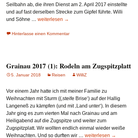
Seilbahn ab, die ihren Dienst am 2. April 2017 einstellte
und auf fast derselben Strecke zum Gipfel führte. Willi
Grainau
und Söhne …
weiterlesen
→
2017
Hinterlasse einen Kommentar
(2):
Neue
Seilbahn
Zugspitze
Grainau 2017 (1): Rodeln am Zugspitzplatt
vom
Eibsee
5. Januar 2018
Reisen
WilliZ
Vor einem Jahr hatte ich mit meiner Familie zu
Weihnachten mit Sturm ((‚steife Brise‘) auf der Hallig
Langeneß zu kämpfen (und mit ‚Land unter‘). In diesem
Jahr ging es zum vierten Mal nach Grainau und am
Heiligabend auf die Zugspitze und weiter zum
Zugspitzplatt. Wir wollten endlich einmal wieder weiße
Grainau
Weihnachten. Und so durften wir …
weiterlesen
→