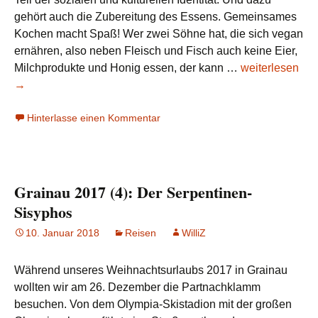
gehört auch die Zubereitung des Essens. Gemeinsames
Kochen macht Spaß! Wer zwei Söhne hat, die sich vegan
ernähren, also neben Fleisch und Fisch auch keine Eier,
Grainau
Milchprodukte und Honig essen, der kann …
weiterlesen
2017
→
(5):
Hinterlasse einen Kommentar
Albins
vegane
Küche
Grainau 2017 (4): Der Serpentinen-
Sisyphos
10. Januar 2018
Reisen
WilliZ
Während unseres Weihnachtsurlaubs 2017 in Grainau
wollten wir am 26. Dezember die Partnachklamm
besuchen. Von dem Olympia-Skistadion mit der großen