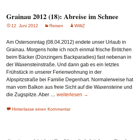
Grainau 2012 (18): Abreise im Schnee
12. Juni 2012
Reisen
WilliZ
Am Ostersonntag (08.04.2012) endete unser Urlaub in
Grainau. Morgens holte ich noch einmal frische Brötchen
beim Bäcker (Dünzingers Backparadies) fast nebenan in
der Waxensteinstraße. Und dann gab es ein letztes
Frühstück in unserer Ferienwohnung in der
Alpspitzstraße bei Familie Degenhart. Normalerweise hat
man vom Balkon aus freie Sicht auf die Waxensteine und
Grainau
die Zugspitze. Aber …
weiterlesen
→
2012
Hinterlasse einen Kommentar
(18):
Abreise
im
Schnee