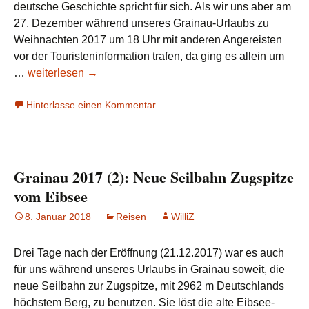
deutsche Geschichte spricht für sich. Als wir uns aber am
27. Dezember während unseres Grainau-Urlaubs zu
Weihnachten 2017 um 18 Uhr mit anderen Angereisten
vor der Touristeninformation trafen, da ging es allein um
Grainau
…
weiterlesen
→
2017
Hinterlasse einen Kommentar
(3):
Fackelwandern
zur
Neuneralm
Grainau 2017 (2): Neue Seilbahn Zugspitze
vom Eibsee
8. Januar 2018
Reisen
WilliZ
Drei Tage nach der Eröffnung (21.12.2017) war es auch
für uns während unseres Urlaubs in Grainau soweit, die
neue Seilbahn zur Zugspitze, mit 2962 m Deutschlands
höchstem Berg, zu benutzen. Sie löst die alte Eibsee-