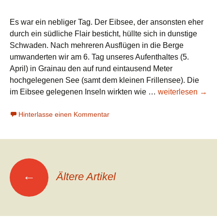
Es war ein nebliger Tag. Der Eibsee, der ansonsten eher
durch ein südliche Flair besticht, hüllte sich in dunstige
Schwaden. Nach mehreren Ausflügen in die Berge
umwanderten wir am 6. Tag unseres Aufenthaltes (5.
April) in Grainau den auf rund eintausend Meter
hochgelegenen See (samt dem kleinen Frillensee). Die
Grainau
im Eibsee gelegenen Inseln wirkten wie …
weiterlesen
→
2012
Hinterlasse einen Kommentar
(15):
Eibsee
Beitrags-
←
Ältere Artikel
Navigation