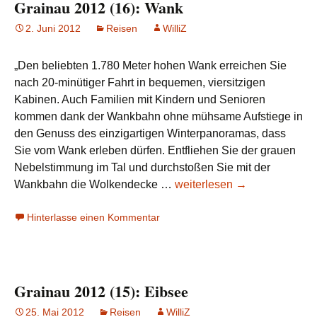
Grainau 2012 (16): Wank
und
Nebelfeldern
2. Juni 2012
Reisen
WilliZ
„Den beliebten 1.780 Meter hohen Wank erreichen Sie
nach 20-minütiger Fahrt in bequemen, viersitzigen
Kabinen. Auch Familien mit Kindern und Senioren
kommen dank der Wankbahn ohne mühsame Aufstiege in
den Genuss des einzigartigen Winterpanoramas, dass
Sie vom Wank erleben dürfen. Entfliehen Sie der grauen
Nebelstimmung im Tal und durchstoßen Sie mit der
Grainau
Wankbahn die Wolkendecke …
weiterlesen
→
2012
Hinterlasse einen Kommentar
(16):
Wank
Grainau 2012 (15): Eibsee
25. Mai 2012
Reisen
WilliZ