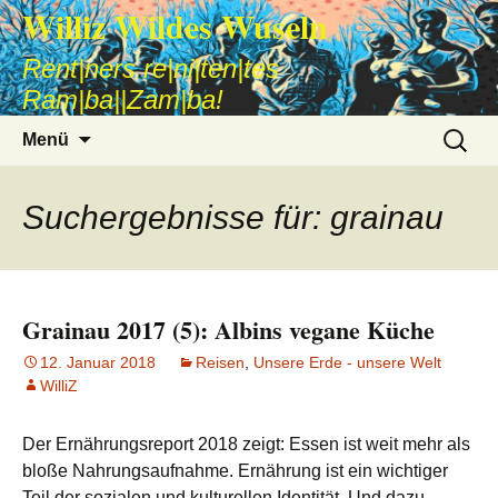
Williz Wildes Wuseln
Rent|ners re|ni|ten|tes
Ram|ba||Zam|ba!
Zum
Suche
Menü
Inhalt
nach:
springen
Suchergebnisse für: grainau
Grainau 2017 (5): Albins vegane Küche
12. Januar 2018
Reisen
,
Unsere Erde - unsere Welt
WilliZ
Der Ernährungsreport 2018 zeigt: Essen ist weit mehr als
bloße Nahrungsaufnahme. Ernährung ist ein wichtiger
Teil der sozialen und kulturellen Identität. Und dazu