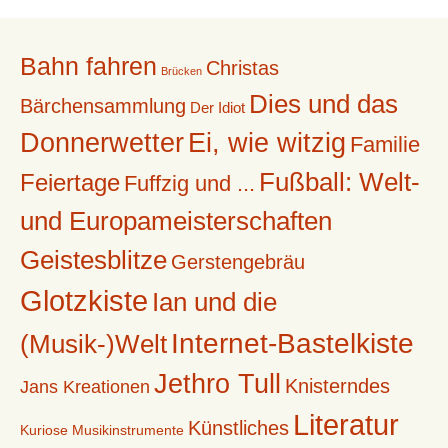
Bahn fahren
Christas
Brücken
Dies und das
Bärchensammlung
Der Idiot
Donnerwetter
Ei, wie witzig
Familie
Fußball: Welt-
Feiertage
Fuffzig und ...
und Europameisterschaften
Geistesblitze
Gerstengebräu
Glotzkiste
Ian und die
Internet-Bastelkiste
(Musik-)Welt
Jethro Tull
Knisterndes
Jans Kreationen
Literatur
Künstliches
Kuriose Musikinstrumente