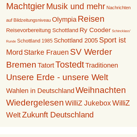
Machtgier
Musik und mehr
Nachrichten
Reisen
Olympia
auf Bildzeitungsniveau
Ry Cooder
Reisevorbereitung Schottland
Schincklass'
Sport ist
Schottland 2005
Schottland 1985
Runde
SV Werder
Mord
Starke Frauen
Tostedt
Bremen
Tatort
Traditionen
Unsere Erde - unsere Welt
Weihnachten
Wahlen in Deutschland
Wiedergelesen
WilliZ
WilliZ Jukebox
Zukunft Deutschland
Welt