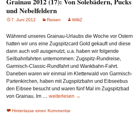
Grainau 2012 (17): Von Solebädern, Pucks
und Nebelfeldern
7. Juni 2012
Reisen
WilliZ
Während unseres Grainau-Urlaubs die Woche vor Ostern
hatten wir uns eine Zugspitzcard Gold gekauft und diese
dann auch voll ausgenutzt, u.a. haben wir folgende
Seilbahnfahrten unternommen: Zugspitz-Rundreise,
Garmisch-Classic-Rundfahrt und Wankbahn-Fahrt.
Daneben waren wir einmal im Kletterwald von Garmisch-
Partenkirchen, haben mit Zugspitzbahn und Eibseebus
den Eibsee besucht und waren fünf Mal im Zugspitzbad
Grainau
von Grainau. Im …
weiterlesen
→
2012
Hinterlasse einen Kommentar
(17):
Von
Solebädern,
Pucks