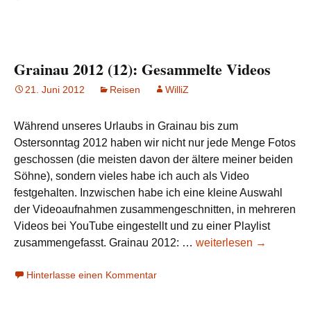
Gesichtspunkte
(Gesamtübersicht)
Grainau 2012 (12): Gesammelte Videos
21. Juni 2012
Reisen
WilliZ
Während unseres Urlaubs in Grainau bis zum
Ostersonntag 2012 haben wir nicht nur jede Menge Fotos
geschossen (die meisten davon der ältere meiner beiden
Söhne), sondern vieles habe ich auch als Video
festgehalten. Inzwischen habe ich eine kleine Auswahl
der Videoaufnahmen zusammengeschnitten, in mehreren
Videos bei YouTube eingestellt und zu einer Playlist
Grainau
zusammengefasst. Grainau 2012: …
weiterlesen
→
2012
Hinterlasse einen Kommentar
(12):
Gesammelte
Videos