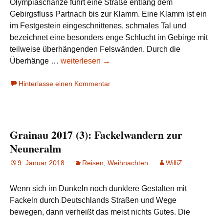
Olympiaschanze führt eine Straße entlang dem
Gebirgsfluss Partnach bis zur Klamm. Eine Klamm ist ein
im Festgestein eingeschnittenes, schmales Tal und
bezeichnet eine besonders enge Schlucht im Gebirge mit
teilweise überhängenden Felswänden. Durch die
Grainau
Überhänge …
weiterlesen
→
2017
Hinterlasse einen Kommentar
(4):
Der
Serpentinen-
Sisyphos
Grainau 2017 (3): Fackelwandern zur
Neuneralm
9. Januar 2018
Reisen
,
Weihnachten
WilliZ
Wenn sich im Dunkeln noch dunklere Gestalten mit
Fackeln durch Deutschlands Straßen und Wege
bewegen, dann verheißt das meist nichts Gutes. Die