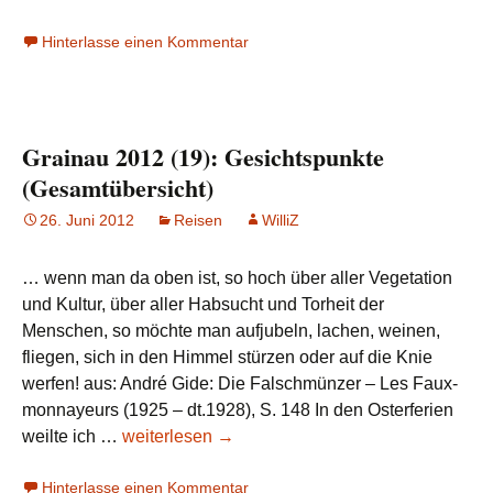
2017
Hinterlasse einen Kommentar
(1):
Rodeln
am
Zugspitzplatt
Grainau 2012 (19): Gesichtspunkte
(Gesamtübersicht)
26. Juni 2012
Reisen
WilliZ
… wenn man da oben ist, so hoch über aller Vegetation
und Kultur, über aller Habsucht und Torheit der
Menschen, so möchte man aufjubeln, lachen, weinen,
fliegen, sich in den Himmel stürzen oder auf die Knie
werfen! aus: André Gide: Die Falschmünzer – Les Faux-
monnayeurs (1925 – dt.1928), S. 148 In den Osterferien
Grainau
weilte ich …
weiterlesen
→
2012
Hinterlasse einen Kommentar
(19):