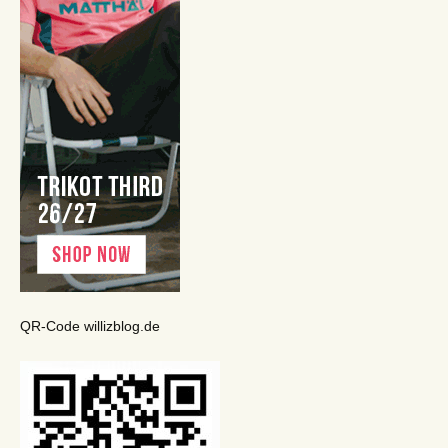
QR-Code willizblog.de