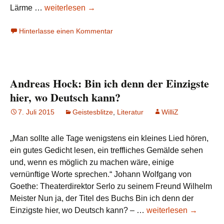
Virus
Lärme …
weiterlesen
→
des
Hinterlasse einen Kommentar
Irrsinns
Andreas Hock: Bin ich denn der Einzigste
hier, wo Deutsch kann?
7. Juli 2015
Geistesblitze
,
Literatur
WilliZ
„Man sollte alle Tage wenigstens ein kleines Lied hören,
ein gutes Gedicht lesen, ein treffliches Gemälde sehen
und, wenn es möglich zu machen wäre, einige
vernünftige Worte sprechen.“ Johann Wolfgang von
Goethe: Theaterdirektor Serlo zu seinem Freund Wilhelm
Meister Nun ja, der Titel des Buchs Bin ich denn der
Andreas
Einzigste hier, wo Deutsch kann? – …
weiterlesen
→
Hock: