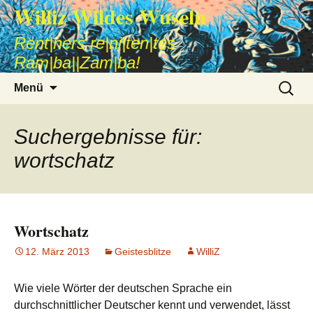
Williz Wildes Wuseln
Rent|ners re|ni|ten|tes
Ram|ba||Zam|ba!
Zum
Suche
Menü
Inhalt
nach:
springen
Suchergebnisse für:
wortschatz
Wortschatz
12. März 2013
Geistesblitze
WilliZ
Wie viele Wörter der deutschen Sprache ein
durchschnittlicher Deutscher kennt und verwendet, lässt