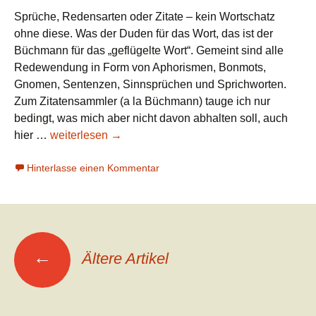
Sprüche, Redensarten oder Zitate – kein Wortschatz
ohne diese. Was der Duden für das Wort, das ist der
Büchmann für das „geflügelte Wort“. Gemeint sind alle
Redewendung in Form von Aphorismen, Bonmots,
Gnomen, Sentenzen, Sinnsprüchen und Sprichworten.
Zum Zitatensammler (a la Büchmann) tauge ich nur
bedingt, was mich aber nicht davon abhalten soll, auch
Worte
hier …
weiterlesen
→
mit
Hinterlasse einen Kommentar
Flügeln
(1):
Sommer
Beitrags-
←
Ältere Artikel
Navigation