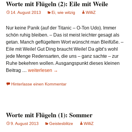
Worte mit Flügeln (2): Eile mit Weile
14. August 2013
Ei, wie witzig
WilliZ
Nur keine Panik (auf der Titanic – O-Ton Udo). Immer
schön ruhig bleiben. – Das ist meist leichter gesagt als
getan. Manch geflügeltem Wort wünscht man Bleifüße. –
Eile mit Weile! Gut Ding braucht Weile! Da gibt’s wohl
jede Menge Redensarten, die uns – ganz sachte – zur
Ruhe bekehren wollen. Ausgangspunkt dieses kleinen
Worte
Beitrag …
weiterlesen
→
mit
Hinterlasse einen Kommentar
Flügeln
(2):
Eile
mit
Worte mit Flügeln (1): Sommer
Weile
9. August 2013
Geistesblitze
WilliZ