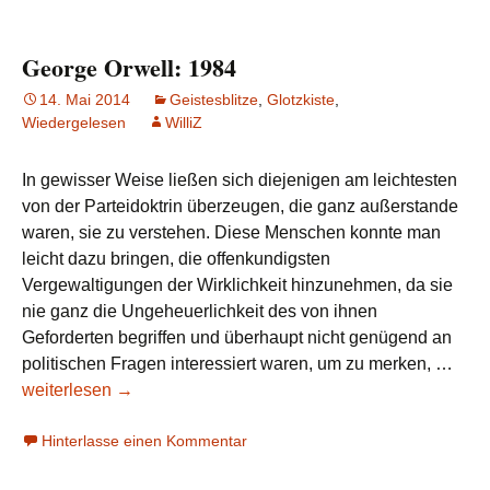
der
Liebe
George Orwell: 1984
(2004)
14. Mai 2014
Geistesblitze
,
Glotzkiste
,
Wiedergelesen
WilliZ
In gewisser Weise ließen sich diejenigen am leichtesten
von der Parteidoktrin überzeugen, die ganz außerstande
waren, sie zu verstehen. Diese Menschen konnte man
leicht dazu bringen, die offenkundigsten
Vergewaltigungen der Wirklichkeit hinzunehmen, da sie
nie ganz die Ungeheuerlichkeit des von ihnen
Geforderten begriffen und überhaupt nicht genügend an
Geo
politischen Fragen interessiert waren, um zu merken, …
Orwe
weiterlesen
→
198
Hinterlasse einen Kommentar