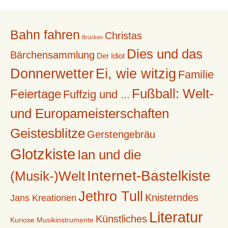
Bahn fahren
Christas
Brücken
Dies und das
Bärchensammlung
Der Idiot
Donnerwetter
Ei, wie witzig
Familie
Fußball: Welt-
Feiertage
Fuffzig und ...
und Europameisterschaften
Geistesblitze
Gerstengebräu
Glotzkiste
Ian und die
Internet-Bastelkiste
(Musik-)Welt
Jethro Tull
Knisterndes
Jans Kreationen
Literatur
Künstliches
Kuriose Musikinstrumente