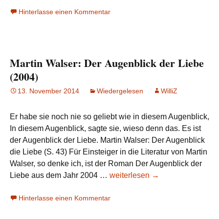
Jiddis
Hinterlasse einen Kommentar
–
eine
kleine
Enzyk
Martin Walser: Der Augenblick der Liebe
(2004)
13. November 2014
Wiedergelesen
WilliZ
Er habe sie noch nie so geliebt wie in diesem Augenblick,
In diesem Augenblick, sagte sie, wieso denn das. Es ist
der Augenblick der Liebe. Martin Walser: Der Augenblick
die Liebe (S. 43) Für Einsteiger in die Literatur von Martin
Walser, so denke ich, ist der Roman Der Augenblick der
Martin
Liebe aus dem Jahr 2004 …
weiterlesen
→
Walser:
Hinterlasse einen Kommentar
Der
Augenblick