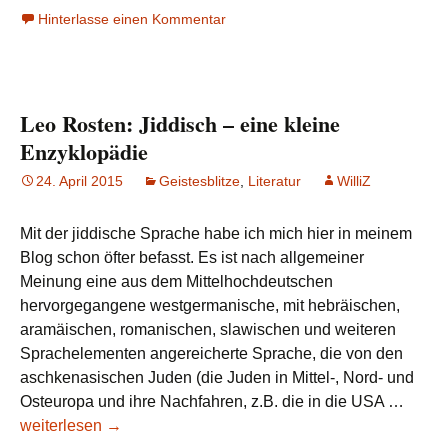
Hinterlasse einen Kommentar
Bin
ich
denn
der
Leo Rosten: Jiddisch – eine kleine
Einzigste
hier,
Enzyklopädie
wo
24. April 2015
Geistesblitze
,
Literatur
WilliZ
Deutsch
kann?
Mit der jiddische Sprache habe ich mich hier in meinem
Blog schon öfter befasst. Es ist nach allgemeiner
Meinung eine aus dem Mittelhochdeutschen
hervorgegangene westgermanische, mit hebräischen,
aramäischen, romanischen, slawischen und weiteren
Sprachelementen angereicherte Sprache, die von den
aschkenasischen Juden (die Juden in Mittel-, Nord- und
Leo
Osteuropa und ihre Nachfahren, z.B. die in die USA …
Roste
weiterlesen
→